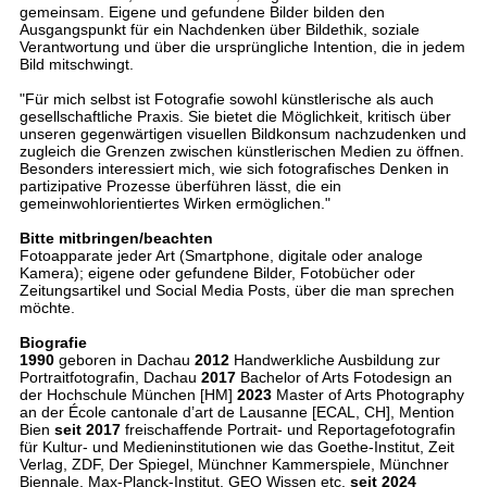
gemeinsam. Eigene und gefundene Bilder bilden den
Ausgangspunkt für ein Nachdenken über Bildethik, soziale
Verantwortung und über die ursprüngliche Intention, die in jedem
Bild mitschwingt.
"Für mich selbst ist Fotografie sowohl künstlerische als auch
gesellschaftliche Praxis. Sie bietet die Möglichkeit, kritisch über
unseren gegenwärtigen visuellen Bildkonsum nachzudenken und
zugleich die Grenzen zwischen künstlerischen Medien zu öffnen.
Besonders interessiert mich, wie sich fotografisches Denken in
partizipative Prozesse überführen lässt, die ein
gemeinwohlorientiertes Wirken ermöglichen."
Bitte mitbringen/beachten
Fotoapparate jeder Art (Smartphone, digitale oder analoge
Kamera); eigene oder gefundene Bilder, Fotobücher oder
Zeitungsartikel und Social Media Posts, über die man sprechen
möchte.
Biografie
1990
geboren in Dachau
2012
Handwerkliche Ausbildung zur
Portraitfotografin, Dachau
2017
Bachelor of Arts Fotodesign an
der Hochschule München [HM]
2023
Master of Arts Photography
an der École cantonale d’art de Lausanne [ECAL, CH], Mention
Bien
seit 2017
freischaffende Portrait- und Reportagefotografin
für Kultur- und Medieninstitutionen wie das Goethe-Institut, Zeit
Verlag, ZDF, Der Spiegel, Münchner Kammerspiele, Münchner
Biennale, Max-Planck-Institut, GEO Wissen etc.
seit 2024