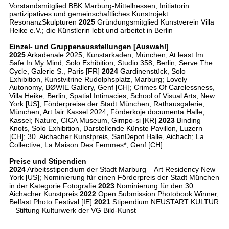
Vorstandsmitglied BBK Marburg-Mittelhessen; Initiatorin
partizipatives und gemeinschaftliches Kunstrojekt
ResonanzSkulpturen
2025
Gründungsmitglied Kunstverein Villa
Heike e.V.; die Künstlerin lebt und arbeitet in Berlin
Einzel- und Gruppenausstellungen [Auswahl]
2025
Arkadenale 2025, Kunstarkaden, München; At least Im
Safe In My Mind, Solo Exhibition, Studio 358, Berlin; Serve The
Cycle, Galerie S., Paris [FR]
2024
Gardinenstück, Solo
Exhibition, Kunstvitrine Rudolphsplatz, Marburg; Lovely
Autonomy, BØWIE Gallery, Genf [CH]; Crimes Of Carelessness,
Villa Heike, Berlin; Spatial Intimacies, School of Visual Arts, New
York [US]; Förderpreise der Stadt München, Rathausgalerie,
München; Art fair Kassel 2024, Förderkoje documenta Halle,
Kassel; Nature, CICA Museum, Gimpo-si [KR]
2023
Binding
Knots, Solo Exhibition, Darstellende Künste Pavillon, Luzern
[CH]; 30. Aichacher Kunstpreis, SanDepot Halle, Aichach; La
Collective, La Maison Des Femmes*, Genf [CH]
Preise und Stipendien
2024
Arbeitsstipendium der Stadt Marburg – Art Residency New
York [US]; Nominierung für einen Förderpreis der Stadt München
in der Kategorie Fotografie
2023
Nominierung für den 30.
Aichacher Kunstpreis
2022
Open Submission Photobook Winner,
Belfast Photo Festival [IE]
2021
Stipendium NEUSTART KULTUR
– Stiftung Kulturwerk der VG Bild-Kunst