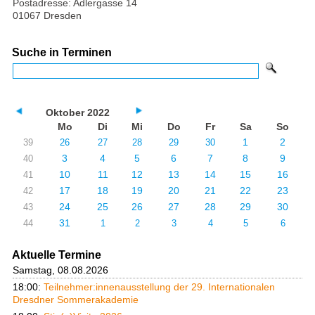
Postadresse: Adlergasse 14
01067 Dresden
Suche in Terminen
Oktober 2022
Mo
Di
Mi
Do
Fr
Sa
So
1
2
39
26
27
28
29
30
3
4
5
6
7
8
9
40
10
11
12
13
14
15
16
41
17
18
19
20
21
22
23
42
24
25
26
27
28
29
30
43
31
44
1
2
3
4
5
6
Aktuelle Termine
Samstag, 08.08.2026
18:00:
Teilnehmer:innenausstellung der 29. Internationalen
Dresdner Sommerakademie