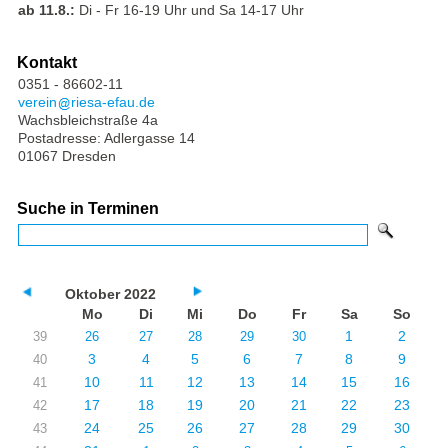
ab 11.8.:
Di - Fr 16-19 Uhr und Sa 14-17 Uhr
Kontakt
0351 - 86602-11
verein
riesa-efau.de
Wachsbleichstraße 4a
Postadresse: Adlergasse 14
01067 Dresden
Suche in Terminen
Oktober 2022
Mo
Di
Mi
Do
Fr
Sa
So
1
2
39
26
27
28
29
30
3
4
5
6
7
8
9
40
10
11
12
13
14
15
16
41
17
18
19
20
21
22
23
42
24
25
26
27
28
29
30
43