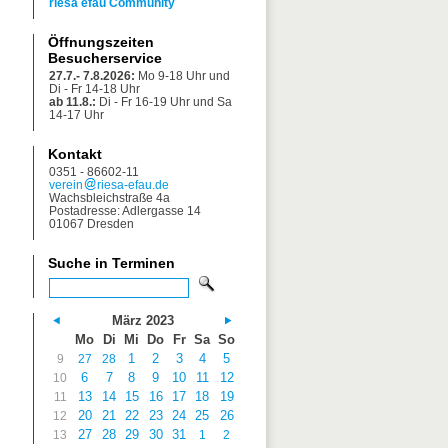
riesa efau Community
Öffnungszeiten
Besucherservice
27.7.- 7.8.2026:
Mo 9-18 Uhr und
Di - Fr 14-18 Uhr
ab 11.8.:
Di - Fr 16-19 Uhr und Sa
14-17 Uhr
Kontakt
0351 - 86602-11
verein
riesa-efau.de
Wachsbleichstraße 4a
Postadresse: Adlergasse 14
01067 Dresden
Suche in Terminen
März 2023
Mo
Di
Mi
Do
Fr
Sa
So
1
2
3
4
5
9
27
28
6
7
8
9
10
11
12
10
13
14
15
16
17
18
19
11
20
21
22
23
24
25
26
12
27
28
29
30
31
13
1
2