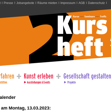
t
I
Presse
I
Jobangebote
I
Räume mieten
I
Impressum
I
AGB
I
Datenschutz
I
alender
 am Montag, 13.03.2023: