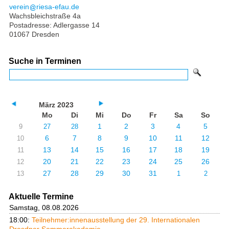
verein
riesa-efau.de
Wachsbleichstraße 4a
Postadresse: Adlergasse 14
01067 Dresden
Suche in Terminen
März 2023
Mo
Di
Mi
Do
Fr
Sa
So
1
2
3
4
5
9
27
28
6
7
8
9
10
11
12
10
13
14
15
16
17
18
19
11
20
21
22
23
24
25
26
12
27
28
29
30
31
13
1
2
Aktuelle Termine
Samstag, 08.08.2026
18:00:
Teilnehmer:innenausstellung der 29. Internationalen