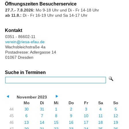
Öffnungszeiten Besucherservice
27.7.- 7.8.2026:
Mo 9-18 Uhr und Di - Fr 14-18 Uhr
ab 11.8.:
Di - Fr 16-19 Uhr und Sa 14-17 Uhr
Kontakt
0351 - 86602-11
verein
riesa-efau.de
Wachsbleichstraße 4a
Postadresse: Adlergasse 14
01067 Dresden
Suche in Terminen
November 2023
Mo
Di
Mi
Do
Fr
Sa
So
1
2
3
4
5
44
30
31
6
7
8
9
10
11
12
45
13
14
15
16
17
18
19
46