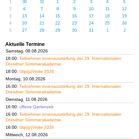
1
2
3
4
5
1
30
31
6
7
8
9
10
11
12
2
13
14
15
16
17
18
19
3
20
21
22
23
24
25
26
4
27
28
29
30
31
5
1
2
Aktuelle Termine
Samstag, 08.08.2026
18:00:
Teilnehmer:innenausstellung der 29. Internationalen
Dresdner Sommerakademie
18:00:
Stip(p)Visite 2026
Montag, 10.08.2026
16:00:
Teilnehmer:innenausstellung der 29. Internationalen
Dresdner Sommerakademie
Dienstag, 11.08.2026
16:00:
offene Gartenzeit
16:00:
Teilnehmer:innenausstellung der 29. Internationalen
Dresdner Sommerakademie
16:00:
Stip(p)Visite 2026
Mittwoch, 12.08.2026