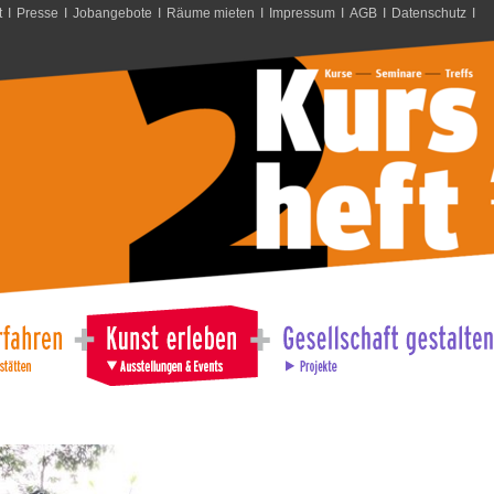
t
I
Presse
I
Jobangebote
I
Räume mieten
I
Impressum
I
AGB
I
Datenschutz
I