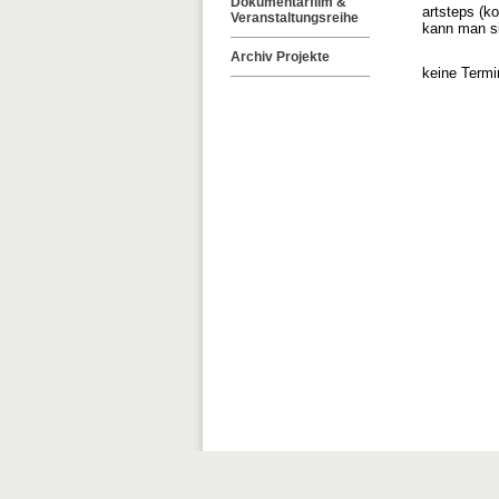
Dokumentarfilm &
artsteps (k
Veranstaltungsreihe
kann man si
Archiv Projekte
keine Termi
Förderer