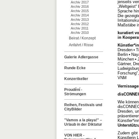
jenseits ve
Archiv 2017
„Weltgeist“
Archiv 2016
Sprache hin
Archiv 2015
Archiv 2014
Die gezeigt
Archiv 2013
Irritationsk
Archiv 2012
Maßstäbe im
Archiv 2011
kuratiert 
Archiv 2010
in Koopera
Beirat / Konzept
Anfahrt / Risse
Künstler*i
Dresden • T
Berlin • Nay
Galerie Adlergasse
München • J
Gärtner, Dr
Runde Ecke
Ludwigsburg 
Forschung“,
VNM
Konzertkeller
Vernissag
Proudění -
Strömungen
disCONNEC
Wie können 
Reihen, Festivals und
disCONNECTE
CityBilder
Dresden, un
präsentiere
"Vamos a la playa!" –
Künstler*in
Urlaub in der Diktatur
Unterstütz
Zudem gibt 
VON HIER -
Künstlerin 