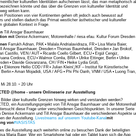
rmeintlicher kulturellen Identitäten aufscheinen lässt, das man metaphorisch a
 bezeichnen könnte und das über die Grenzen von kultureller Identität und
weg wirken kann.
en Positionen von vier Kontinenten gehen oft jedoch auch bewusst auf
urs und stellen dadurch das Primat westlicher ästhetischer und kultureller
 globalen Kontext in Frage.
von
Till Ansgar Baumhauer
tion mit
Denise Ackermann; Motorenhalle / riesa efau. Kultur Forum Dresden
nnen
Farrukh Adnan, PAK • Malala Andrialavidraza, FR • Lisa Maria Baier,
ill Ansgar Baumhauer, Dresden • Thomas Baumhekel, Dresden • Jan Brokof,
ari Castillo, VEN / AUT • Ricardo Coello Gilbert, ECU • Ergül Cengiz,
uana Cordova, ECU • Walmor Corrêa, BRA • Ulrike Ettinger, Berlin • Ulrike
esden • Davide Giovanzana, CH / FIN • Heike Lydia Grüß,
• Eléonore Hellio COD / FR • Julian Klein/„!KF – Institut für Künstlerische
 Berlin • Aman Mojadidi, USA / AFG • Phi Phi Oanh, VNM / USA • Luong Tran,
e
Mi 28.10. ‣ 20 Uhr
TED @home - unsere Onlineserie zur Ausstellung
Bilder über kulturelle Grenzen hinweg wirken und verstanden werden?
D, ein Ausstellungsprojekt von Till Ansgar Baumhauer und der Motorenhal
tersucht diese Frage unter verschiedenen Gesichtspunkten. In unserer Serie
n Denise Ackermann und Till Ansgar Baumhauer die verschiedenen Aspekte u
nen der Ausstellung.
Livestreams auf unserem Youtube-Kanal
mit
ung von
#VASISTAS
es die Ausstellung auch weiterhin online zu besuchen Dank der beteiligten
Lisa Maria Baier. Wer ein Smartphone hat oder ein Tablet kann sich die App