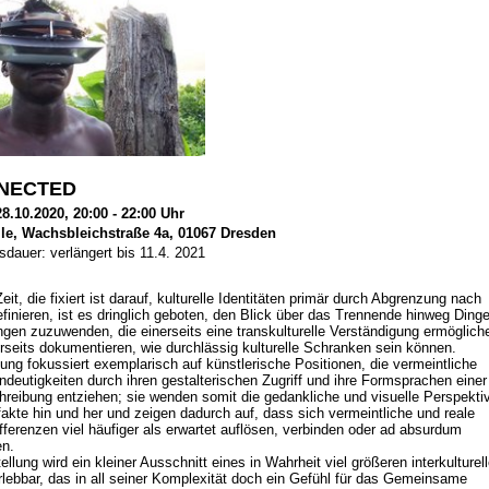
NECTED
8.10.2020, 20:00 - 22:00 Uhr
le, Wachsbleichstraße 4a, 01067 Dresden
sdauer: verlängert bis 11.4. 2021
eit, die fixiert ist darauf, kulturelle Identitäten primär durch Abgrenzung nach
finieren, ist es dringlich geboten, den Blick über das Trennende hinweg Ding
gen zuzuwenden, die einerseits eine transkulturelle Verständigung ermöglich
rseits dokumentieren, wie durchlässig kulturelle Schranken sein können.
lung fokussiert exemplarisch auf künstlerische Positionen, die vermeintliche
indeutigkeiten durch ihren gestalterischen Zugriff und ihre Formsprachen einer
hreibung entziehen; sie wenden somit die gedankliche und visuelle Perspekti
efakte hin und her und zeigen dadurch auf, dass sich vermeintliche und reale
ifferenzen viel häufiger als erwartet auflösen, verbinden oder ad absurdum
en.
ellung wird ein kleiner Ausschnitt eines in Wahrheit viel größeren interkulturel
rlebbar, das in all seiner Komplexität doch ein Gefühl für das Gemeinsame