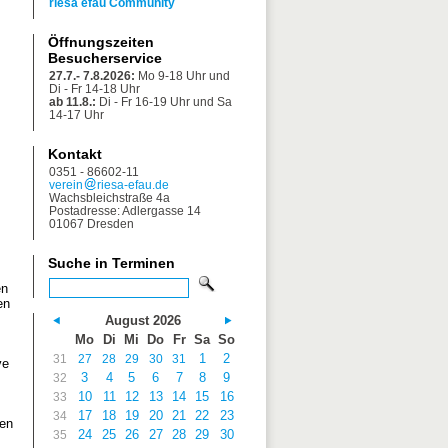
riesa efau Community
Öffnungszeiten
Besucherservice
27.7.- 7.8.2026:
Mo 9-18 Uhr und
Di - Fr 14-18 Uhr
ab 11.8.:
Di - Fr 16-19 Uhr und Sa
14-17 Uhr
Kontakt
0351 - 86602-11
verein
riesa-efau.de
Wachsbleichstraße 4a
Postadresse: Adlergasse 14
01067 Dresden
Suche in Terminen
en
en
August 2026
Mo
Di
Mi
Do
Fr
Sa
So
1
2
31
27
28
29
30
31
ve
3
4
5
6
7
8
9
32
10
11
12
13
14
15
16
33
17
18
19
20
21
22
23
34
len
24
25
26
27
28
29
30
35