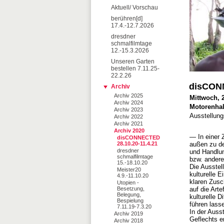
Aktuell/ Vorschau
berühren[d]
17.4.-12.7.2026
dresdner
schmalfilmtage
12.-15.3.2026
Unseren Garten
bestellen 7.11.25-
22.2.26
disCON
Archiv
Archiv 2025
Mittwoch, 2
Archiv 2024
Motorenhal
Archiv 2023
Ausstellung
Archiv 2022
Archiv 2021
Archiv 2020
— In einer Z
disCONNECTED
28.10.20-11.4.21
außen zu de
dresdner
und Handlun
schmalfilmtage
bzw. andere
15.-18.10.20
Die Ausstel
Meister20
kulturelle E
4.9.-11.10.20
klaren Zusc
Utopien -
Besetzung,
auf die Art
Belegung,
kulturelle D
Bespielung
führen lass
7.11.19-7.3.20
In der Ausst
Archiv 2019
Geflechts e
Archiv 2018