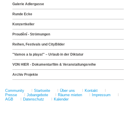
Galerie Adlergasse
Runde Ecke
Konzertkeller
Proudění - Strömungen
Reihen, Festivals und CityBilder
"Vamos a la playa!" – Urlaub in der Diktatur
VON HIER - Dokumentarfilm & Veranstaltungsreihe
Archiv Projekte
Community
I
Startseite
I
Über uns
I
Kontakt
I
Presse
I
Jobangebote
I
Räume mieten
I
Impressum
I
AGB
I
Datenschutz
I
Kalender