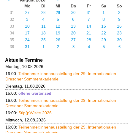
August 2026
Mo
Di
Mi
Do
Fr
Sa
So
1
2
31
27
28
29
30
31
3
4
5
6
7
8
9
32
10
11
12
13
14
15
16
33
17
18
19
20
21
22
23
34
24
25
26
27
28
29
30
35
31
36
1
2
3
4
5
6
Aktuelle Termine
Montag, 10.08.2026
16:00:
Teilnehmer:innenausstellung der 29. Internationalen
Dresdner Sommerakademie
Dienstag, 11.08.2026
16:00:
offene Gartenzeit
16:00:
Teilnehmer:innenausstellung der 29. Internationalen
Dresdner Sommerakademie
16:00:
Stip(p)Visite 2026
Mittwoch, 12.08.2026
16:00:
Teilnehmer:innenausstellung der 29. Internationalen
Dresdner Sommerakademie