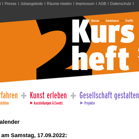
t
I
Presse
I
Jobangebote
I
Räume mieten
I
Impressum
I
AGB
I
Datenschutz
I
alender
 am Samstag, 17.09.2022: