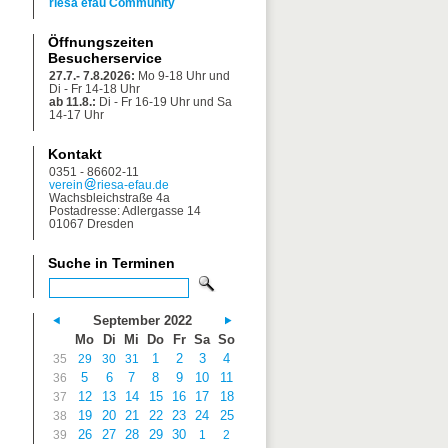
riesa efau Community
Öffnungszeiten
Besucherservice
27.7.- 7.8.2026:
Mo 9-18 Uhr und
Di - Fr 14-18 Uhr
ab 11.8.:
Di - Fr 16-19 Uhr und Sa
14-17 Uhr
Kontakt
0351 - 86602-11
verein
riesa-efau.de
Wachsbleichstraße 4a
Postadresse: Adlergasse 14
01067 Dresden
Suche in Terminen
September 2022
Mo
Di
Mi
Do
Fr
Sa
So
1
2
3
4
35
29
30
31
5
6
7
8
9
10
11
36
12
13
14
15
16
17
18
37
19
20
21
22
23
24
25
38
26
27
28
29
30
39
1
2