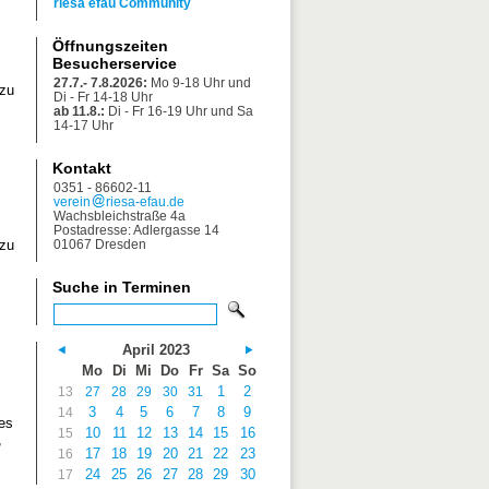
riesa efau Community
Öffnungszeiten
Besucherservice
27.7.- 7.8.2026:
Mo 9-18 Uhr und
 zu
Di - Fr 14-18 Uhr
ab 11.8.:
Di - Fr 16-19 Uhr und Sa
14-17 Uhr
Kontakt
0351 - 86602-11
verein
riesa-efau.de
Wachsbleichstraße 4a
Postadresse: Adlergasse 14
 zu
01067 Dresden
Suche in Terminen
April 2023
Mo
Di
Mi
Do
Fr
Sa
So
1
2
13
27
28
29
30
31
3
4
5
6
7
8
9
14
es
10
11
12
13
14
15
16
15
,
17
18
19
20
21
22
23
16
24
25
26
27
28
29
30
17