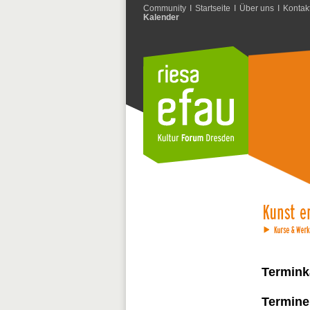
Community
I
Startseite
I
Über uns
I
Kontak
Kalender
Termink
Termine 