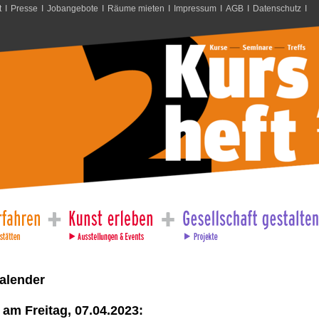
t
I
Presse
I
Jobangebote
I
Räume mieten
I
Impressum
I
AGB
I
Datenschutz
I
alender
am Freitag, 07.04.2023: