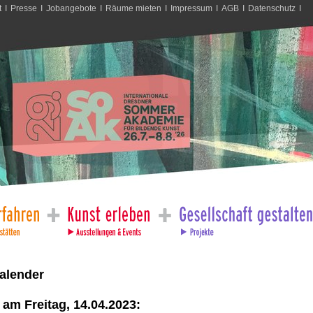
t
I
Presse
I
Jobangebote
I
Räume mieten
I
Impressum
I
AGB
I
Datenschutz
I
alender
am Freitag, 14.04.2023: