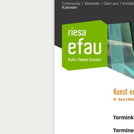
Community
I
Startseite
I
Über uns
I
Kontak
Kalender
Termink
Termine 