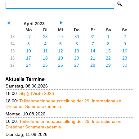
April 2023
Mo
Di
Mi
Do
Fr
Sa
So
1
2
13
27
28
29
30
31
3
4
5
6
7
8
9
14
10
11
12
13
14
15
16
15
17
18
19
20
21
22
23
16
24
25
26
27
28
29
30
17
Aktuelle Termine
Samstag, 08.08.2026
18:00:
Stip(p)Visite 2026
18:00:
Teilnehmer:innenausstellung der 29. Internationalen
Dresdner Sommerakademie
Montag, 10.08.2026
16:00:
Teilnehmer:innenausstellung der 29. Internationalen
Dresdner Sommerakademie
Dienstag, 11.08.2026