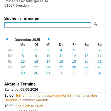
Postadresse: Adlergasse 14
01067 Dresden
Suche in Terminen
Dezember 2025
Mo
Di
Mi
Do
Fr
Sa
So
1
2
3
4
5
6
7
49
8
9
10
11
12
13
14
50
15
16
17
18
19
20
21
51
22
23
24
25
26
27
28
52
29
30
31
1
1
2
3
4
Aktuelle Termine
Samstag, 08.08.2026
18:00:
Teilnehmer:innenausstellung der 29. Internationalen
Dresdner Sommerakademie
18:00:
Stip(p)Visite 2026