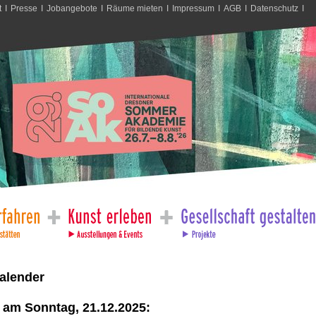
t
I
Presse
I
Jobangebote
I
Räume mieten
I
Impressum
I
AGB
I
Datenschutz
I
alender
 am Sonntag, 21.12.2025: