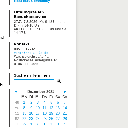
riesa efau Community
Öffnungszeiten
Besucherservice
27.7.- 7.8.2026:
Mo 9-18 Uhr und
Di - Fr 14-18 Uhr
ab 11.8.:
Di - Fr 16-19 Uhr und Sa
14-17 Uhr
und
Kontakt
0351 - 86602-11
verein
riesa-efau.de
Wachsbleichstraße 4a
Postadresse: Adlergasse 14
01067 Dresden
Suche in Terminen
 Fr
Dezember 2025
Mo
Di
Mi
Do
Fr
Sa
So
1
2
3
4
5
6
7
49
8
9
10
11
12
13
14
50
15
16
17
18
19
20
21
51
22
23
24
25
26
27
28
52
29
30
31
1
1
2
3
4