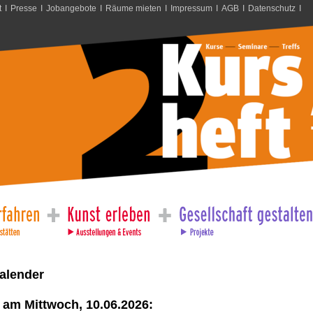
t
I
Presse
I
Jobangebote
I
Räume mieten
I
Impressum
I
AGB
I
Datenschutz
I
alender
 am Mittwoch, 10.06.2026: