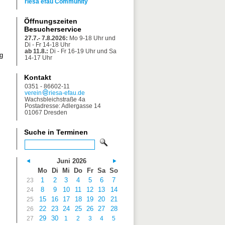
riesa efau Community
Öffnungszeiten
Besucherservice
27.7.- 7.8.2026:
Mo 9-18 Uhr und
Di - Fr 14-18 Uhr
ab 11.8.:
Di - Fr 16-19 Uhr und Sa
g
14-17 Uhr
Kontakt
0351 - 86602-11
verein
riesa-efau.de
Wachsbleichstraße 4a
Postadresse: Adlergasse 14
01067 Dresden
Suche in Terminen
Juni 2026
Mo
Di
Mi
Do
Fr
Sa
So
1
2
3
4
5
6
7
23
8
9
10
11
12
13
14
24
15
16
17
18
19
20
21
25
22
23
24
25
26
27
28
26
29
30
27
1
2
3
4
5