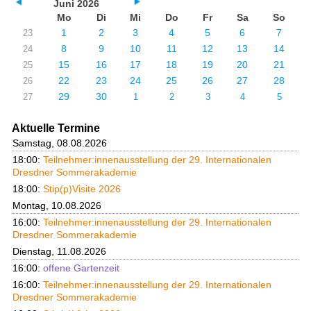
Juni 2026
Mo
Di
Mi
Do
Fr
Sa
So
1
2
3
4
5
6
7
23
8
9
10
11
12
13
14
24
15
16
17
18
19
20
21
25
22
23
24
25
26
27
28
26
29
30
27
1
2
3
4
5
Aktuelle Termine
Samstag, 08.08.2026
18:00:
Teilnehmer:innenausstellung der 29. Internationalen
Dresdner Sommerakademie
18:00:
Stip(p)Visite 2026
Montag, 10.08.2026
16:00:
Teilnehmer:innenausstellung der 29. Internationalen
Dresdner Sommerakademie
Dienstag, 11.08.2026
16:00:
offene Gartenzeit
16:00:
Teilnehmer:innenausstellung der 29. Internationalen
Dresdner Sommerakademie