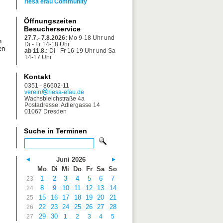
riesa efau Community
Öffnungszeiten
Besucherservice
27.7.- 7.8.2026:
Mo 9-18 Uhr und
n
Di - Fr 14-18 Uhr
en
ab 11.8.:
Di - Fr 16-19 Uhr und Sa
14-17 Uhr
Kontakt
0351 - 86602-11
verein
riesa-efau.de
Wachsbleichstraße 4a
Postadresse: Adlergasse 14
01067 Dresden
Suche in Terminen
Juni 2026
Mo
Di
Mi
Do
Fr
Sa
So
1
2
3
4
5
6
7
23
8
9
10
11
12
13
14
24
15
16
17
18
19
20
21
25
22
23
24
25
26
27
28
26
29
30
27
1
2
3
4
5