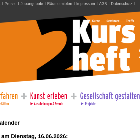
t
I
Presse
I
Jobangebote
I
Räume mieten
I
Impressum
I
AGB
I
Datenschutz
I
alender
 am Dienstag, 16.06.2026: