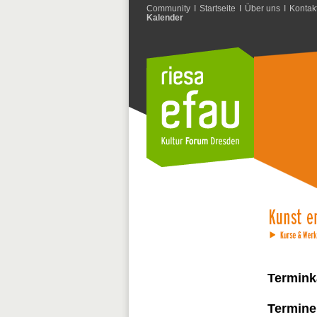
Community
I
Startseite
I
Über uns
I
Kontak
Kalender
Termink
Termine