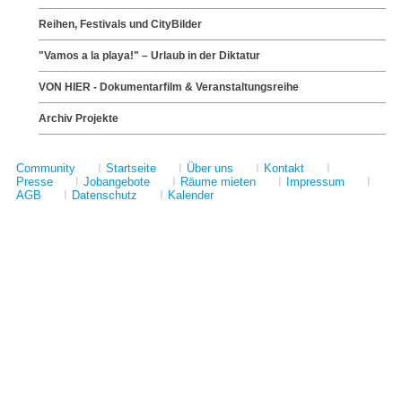
Reihen, Festivals und CityBilder
"Vamos a la playa!" – Urlaub in der Diktatur
VON HIER - Dokumentarfilm & Veranstaltungsreihe
Archiv Projekte
Community
I
Startseite
I
Über uns
I
Kontakt
I
Presse
I
Jobangebote
I
Räume mieten
I
Impressum
I
AGB
I
Datenschutz
I
Kalender