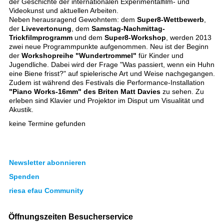
der Geschichte der internationalen Experimentalfilm- und
Videokunst und aktuellen Arbeiten.
Neben herausragend Gewohntem: dem
Super8-Wettbewerb
,
der
Livevertonung
, dem
Samstag-Nachmittag-
Trickfilmprogramm
und dem
Super8-Workshop
, werden 2013
zwei neue Programmpunkte aufgenommen. Neu ist der Beginn
der
Workshopreihe "Wundertrommel"
für Kinder und
Jugendliche. Dabei wird der Frage "Was passiert, wenn ein Huhn
eine Biene frisst?" auf spielerische Art und Weise nachgegangen.
Zudem ist während des Festivals die Performance-Installation
"Piano Works-16mm" des Briten Matt Davies
zu sehen. Zu
erleben sind Klavier und Projektor im Disput um Visualität und
Akustik.
keine Termine gefunden
Newsletter abonnieren
Spenden
riesa efau Community
Öffnungszeiten Besucherservice