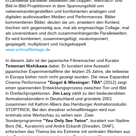
Erzählweise paralleler Bildwelten bei Doppel-, Mehrfach- und
Bild-in-Bild-Projektionen in dem Spannungsfeld von
nebeneinandergestellten und kombinierten analogen und
digitalen audiovisuellen Medien und Performances. Bilder
kommentieren Bilder, deuten sie um, erweitern den Kontext,
löschen sich gegenseitig aus, mal als engmaschige Collage, mal
als unvereinbare und doch zusammenhängende Parallelwelten.
Es wird kombiniert, zusammengefügt, neukomponiert,
gespiegelt, multipliziert und rückgekoppelt.
www.schmalfilmtage.de
In diesem Jahr ist der japanische Filmemacher und Kurator
Tomonari Nishikawa
dabei. Er kuratiert eine Auswahl
japanischer Experimentalfilme der letzten 25 Jahre, die teilweise
in Europa bisher noch nicht gezeigt wurden. Die neue Expanded
Cinema Performance
"Gogol & Wiesinger: TBA"
(2012) zeigt
einen spannenden Entwicklungsprozess zwischen Ton und Bild
in Dreifachprojektionen.
Jim Lacy
zählt zu den bedeutendsten
Animationskünstlern in Deutschland und gründete 2001
zusammen mit Kathrin Albers das Hamburger Animationsstudio
STOPTRICK. Bei den dresdner schmalfilmtagen wird nun
erstmals eine Werkschau zu sehen sein. Zwei
Sonderprogramme
"You Only See Twice"
, kuratiert von Nadine
Bors (NL, Kuratorin) und André Eckardt (Dresden, DIAF),
erforschen das Thema bis ins Extreme mit zentralen Werken aus