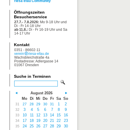
riesa efau Community
Öffnungszeiten
Besucherservice
27.7.- 7.8.2026:
Mo 9-18 Uhr und
Di - Fr 14-18 Uhr
ab 11.8.:
Di - Fr 16-19 Uhr und Sa
14-17 Uhr
Kontakt
0351 - 86602-11
verein
riesa-efau.de
Wachsbleichstraße 4a
Postadresse: Adlergasse 14
01067 Dresden
Suche in Terminen
August 2026
Mo
Di
Mi
Do
Fr
Sa
So
1
2
31
27
28
29
30
31
3
4
5
6
7
8
9
32
10
11
12
13
14
15
16
33
17
18
19
20
21
22
23
34
24
25
26
27
28
29
30
35