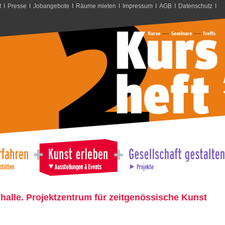
t
I
Presse
I
Jobangebote
I
Räume mieten
I
Impressum
I
AGB
I
Datenschutz
I
halle. Projektzentrum für zeitgenössische Kunst