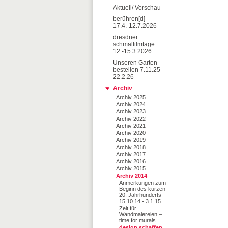
Aktuell/ Vorschau
berühren[d]
17.4.-12.7.2026
dresdner
schmalfilmtage
12.-15.3.2026
Unseren Garten
bestellen 7.11.25-
22.2.26
Archiv
Archiv 2025
Archiv 2024
Archiv 2023
Archiv 2022
Archiv 2021
Archiv 2020
Archiv 2019
Archiv 2018
Archiv 2017
Archiv 2016
Archiv 2015
Archiv 2014
Anmerkungen zum
Beginn des kurzen
20. Jahrhunderts
15.10.14 - 3.1.15
Zeit für
Wandmalereien –
time for murals
design schaffen.