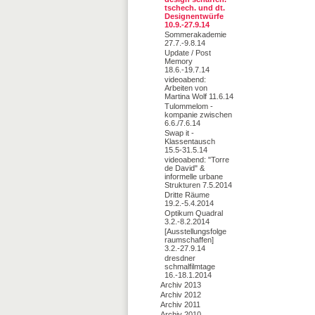
tschech. und dt.
Designentwürfe
10.9.-27.9.14
Sommerakademie
27.7.-9.8.14
Update / Post
Memory
18.6.-19.7.14
videoabend:
Arbeiten von
Martina Wolf 11.6.14
Tulommelom -
kompanie zwischen
6.6./7.6.14
Swap it -
Klassentausch
15.5-31.5.14
videoabend: "Torre
de David" &
informelle urbane
Strukturen 7.5.2014
Dritte Räume
19.2.-5.4.2014
Optikum Quadral
3.2.-8.2.2014
[Ausstellungsfolge
raumschaffen]
3.2.-27.9.14
dresdner
schmalfilmtage
16.-18.1.2014
Archiv 2013
Archiv 2012
Archiv 2011
Archiv 2010