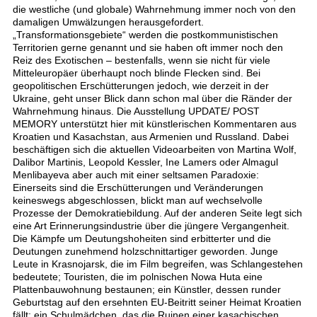
die westliche (und globale) Wahrnehmung immer noch von den
damaligen Umwälzungen herausgefordert.
„Transformationsgebiete“ werden die postkommunistischen
Territorien gerne genannt und sie haben oft immer noch den
Reiz des Exotischen – bestenfalls, wenn sie nicht für viele
Mitteleuropäer überhaupt noch blinde Flecken sind. Bei
geopolitischen Erschütterungen jedoch, wie derzeit in der
Ukraine, geht unser Blick dann schon mal über die Ränder der
Wahrnehmung hinaus. Die Ausstellung UPDATE/ POST
MEMORY unterstützt hier mit künstlerischen Kommentaren aus
Kroatien und Kasachstan, aus Armenien und Russland. Dabei
beschäftigen sich die aktuellen Videoarbeiten von Martina Wolf,
Dalibor Martinis, Leopold Kessler, Ine Lamers oder Almagul
Menlibayeva aber auch mit einer seltsamen Paradoxie:
Einerseits sind die Erschütterungen und Veränderungen
keineswegs abgeschlossen, blickt man auf wechselvolle
Prozesse der Demokratiebildung. Auf der anderen Seite legt sich
eine Art Erinnerungsindustrie über die jüngere Vergangenheit.
Die Kämpfe um Deutungshoheiten sind erbitterter und die
Deutungen zunehmend holzschnittartiger geworden. Junge
Leute in Krasnojarsk, die im Film begreifen, was Schlangestehen
bedeutete; Touristen, die im polnischen Nowa Huta eine
Plattenbauwohnung bestaunen; ein Künstler, dessen runder
Geburtstag auf den ersehnten EU-Beitritt seiner Heimat Kroatien
fällt; ein Schulmädchen, das die Ruinen einer kasachischen