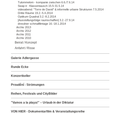
Tulommelom - kompanie zwischen 6.6./7.6.14
Swap it - Klassentausch 15.5-31.5.14
videoabend: "Torre de David" & informelle urbane Strukturen 7.5.2014
Dritte Räume 19.2.-5.4.2014
Optikum Quadral 3.2.-8.2.2014
[Ausstellungsfolge raumschaffen] 3.2.-27.9.14
dresdner schmalfilmtage 16.-18.1.2014
Archiv 2013
Archiv 2012
Archiv 2011
Archiv 2010
Beirat / Konzept
Anfahrt / Risse
Galerie Adlergasse
Runde Ecke
Konzertkeller
Proudění - Strömungen
Reihen, Festivals und CityBilder
"Vamos a la playa!" – Urlaub in der Diktatur
VON HIER - Dokumentarfilm & Veranstaltungsreihe