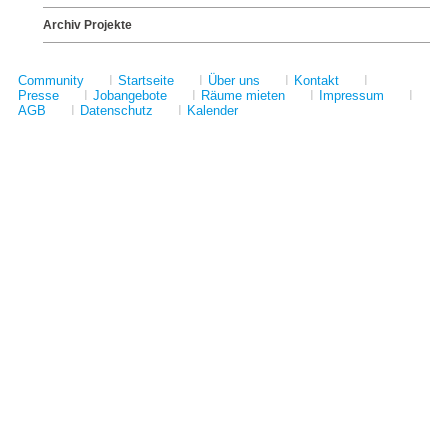
Archiv Projekte
Community
I
Startseite
I
Über uns
I
Kontakt
I
Presse
I
Jobangebote
I
Räume mieten
I
Impressum
I
AGB
I
Datenschutz
I
Kalender